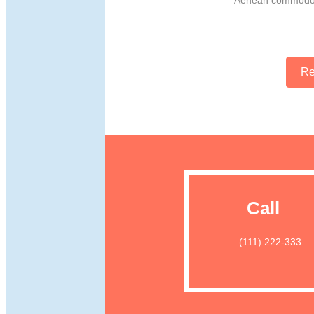
Aenean commodo l
Re
Call
(111) 222-333